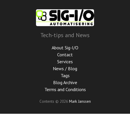
Skip
to
main
content
Tech-tips and News
About Sig-I/O
Contact
Services
News / Blog
Tags
Blog Archive
Terms and Conditions
Contents © 2026
Mark Janssen