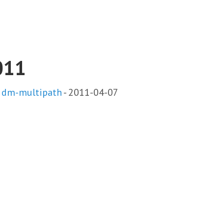
2011
x dm-multipath
-
2011-04-07