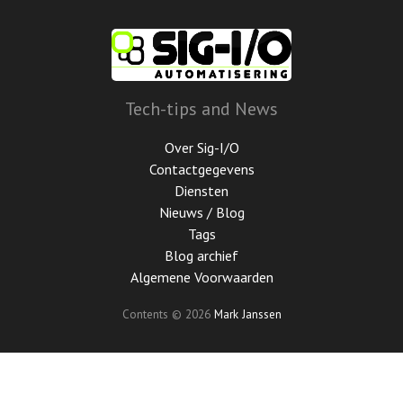
Ga
door
naar
de
hoofdinhoud
Tech-tips and News
Over Sig-I/O
Contactgegevens
Diensten
Nieuws / Blog
Tags
Blog archief
Algemene Voorwaarden
Contents © 2026
Mark Janssen